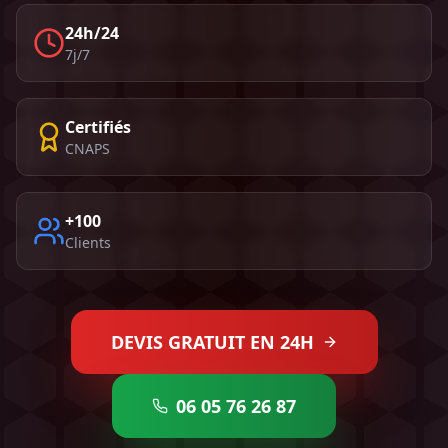
24h/24
7j/7
Certifiés
CNAPS
+100
Clients
DEVIS GRATUIT EN 24H
06 05 76 26 87